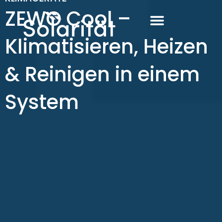
Zum
ZEWO Cool –
Inhalt
Klimatisieren, Heizen
Wärmepumpe & Klima
Strom- und Gastarife
Ratgeber & Service
springen
& Reinigen in einem
System