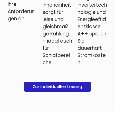
Ihre
Inneneinheit
Invertertech
Anforderun
sorgt für
nologie und
gen an.
leise und
Energieeffizi
gleichmäßi
enzklasse
ge Kühlung
A++ sparen
– ideal auch
Sie
für
dauerhaft
Schlafberei
Stromkoste
che.
n.
Zur individuellen Lösung